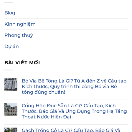
Blog
Kinh nghiệm
Phong thuỷ
Dự án
BÀI VIẾT MỚI
Bó Vỉa Bê Tông Là Gì? Từ A đến Z về Cấu tạo,
Kích thước, Quy trình thi công Bó vỉa Bê
tông đúng chuẩn!
Không
có
Cống Hộp Đúc Sẵn Là Gì? Cấu Tạo, Kích
bình
luận
Thước, Báo Giá Và Ứng Dụng Trong Hạ Tầng
ở
Thoát Nước Hiện Đại
Bó
Vỉa
Không
Bê
có
Tông
Gạch Trồng Cỏ Là Gì? Cấu Tạo, Báo Giá Và
bình