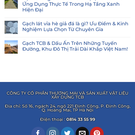
Là
luận
Ứng Dụng Thực Tế Trong Hạ Tầng Xanh
Gì?
ở
Từ
Hiện Đại
Cống
A
Hộp
đến
Không
Đúc
Z
có
Sẵn
Gạch lát vỉa hè giả đá là gì? Ưu Điểm & Kinh
về
bình
Là
Cấu
luận
Nghiệm Lựa Chọn Từ Chuyên Gia
Gì?
ở
tạo,
Cấu
Gạch
Kích
Không
Tạo,
Trồng
thước,
có
Kích
Gạch TCB & Dấu Ấn Trên Những Tuyến
Cỏ
Quy
bình
Thước,
Là
trình
luận
Đường, Khu Đô Thị Trải Dài Khắp Việt Nam!
Báo
Gì?
ở
thi
Giá
Cấu
Gạch
công
Không
Và
Tạo,
lát
Bó
có
Ứng
Báo
vỉa
vỉa
bình
Dụng
Giá
hè
Bê
luận
Trong
Và
giả
ở
tông
Hạ
Ứng
đá
Gạch
đúng
Tầng
Dụng
là
TCB
chuẩn!
Thoát
Thực
gì?
&
Nước
Tế
Ưu
Dấu
Hiện
Trong
Điểm
Ấn
Đại
CÔNG TY CỔ PHẦN THƯƠNG MẠI VÀ SẢN XUẤT VẬT LIỆU
Hạ
&
Trên
XÂY DỰNG TCB
Tầng
Kinh
Những
Xanh
Nghiệm
Tuyến
Hiện
Lựa
Đường,
Địa chỉ: Số 16, ngách 24, ngõ 221 Định Công, P. Định Công,
Đại
Chọn
Khu
Q. Hoàng Mai, TP Hà Nội
Từ
Đô
Chuyên
Thị
Điện thoại :
0814 33 55 99
Gia
Trải
Dài
Khắp
Việt