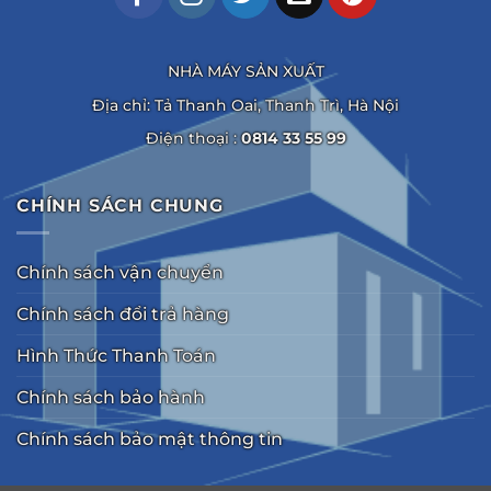
Nam!
NHÀ MÁY SẢN XUẤT
Địa chỉ: Tả Thanh Oai, Thanh Trì, Hà Nội
Điện thoại :
0814 33 55 99
CHÍNH SÁCH CHUNG
Chính sách vận chuyển
Chính sách đổi trả hàng
Hình Thức Thanh Toán
Chính sách bảo hành
Chính sách bảo mật thông tin