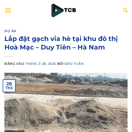
Bỏ
qua
nội
dung
DỰ ÁN
Lắp đặt gạch vỉa hè tại khu đô thị
Hoà Mạc – Duy Tiên – Hà Nam
ĐĂNG VÀO
THÁNG 3 28, 2025
BỞI
ĐÀO TUẤN
28
Th3