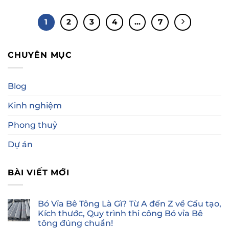
1
2
3
4
…
7
CHUYÊN MỤC
Blog
Kinh nghiệm
Phong thuỷ
Dự án
BÀI VIẾT MỚI
Bó Vỉa Bê Tông Là Gì? Từ A đến Z về Cấu tạo,
Kích thước, Quy trình thi công Bó vỉa Bê
tông đúng chuẩn!