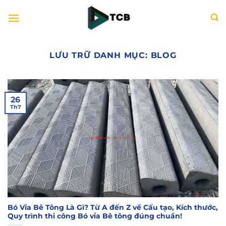
Bỏ
qua
nội
dung
LƯU TRỮ DANH MỤC:
BLOG
26
Th7
Bó Vỉa Bê Tông Là Gì? Từ A đến Z về Cấu tạo, Kích thước,
Quy trình thi công Bó vỉa Bê tông đúng chuẩn!