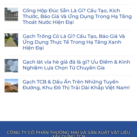
Không
có
Cống Hộp Đúc Sẵn Là Gì? Cấu Tạo, Kích
bình
luận
Thước, Báo Giá Và Ứng Dụng Trong Hạ Tầng
ở
Thoát Nước Hiện Đại
Bó
Vỉa
Không
Bê
có
Tông
Gạch Trồng Cỏ Là Gì? Cấu Tạo, Báo Giá Và
bình
Là
luận
Ứng Dụng Thực Tế Trong Hạ Tầng Xanh
Gì?
ở
Từ
Hiện Đại
Cống
A
Hộp
đến
Không
Đúc
Z
có
Sẵn
Gạch lát vỉa hè giả đá là gì? Ưu Điểm & Kinh
về
bình
Là
Cấu
luận
Nghiệm Lựa Chọn Từ Chuyên Gia
Gì?
ở
tạo,
Cấu
Gạch
Kích
Không
Tạo,
Trồng
thước,
có
Kích
Gạch TCB & Dấu Ấn Trên Những Tuyến
Cỏ
Quy
bình
Thước,
Là
trình
luận
Đường, Khu Đô Thị Trải Dài Khắp Việt Nam!
Báo
Gì?
ở
thi
Giá
Cấu
Gạch
công
Không
Và
Tạo,
lát
Bó
có
Ứng
Báo
vỉa
vỉa
bình
Dụng
Giá
hè
Bê
luận
Trong
Và
giả
ở
tông
Hạ
Ứng
đá
Gạch
đúng
Tầng
Dụng
là
TCB
chuẩn!
Thoát
Thực
gì?
&
Nước
Tế
Ưu
Dấu
Hiện
Trong
Điểm
Ấn
Đại
CÔNG TY CỔ PHẦN THƯƠNG MẠI VÀ SẢN XUẤT VẬT LIỆU
Hạ
&
Trên
XÂY DỰNG TCB