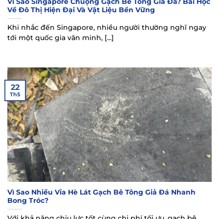
Vì Sao Singapore Chuộng Gạch Bê Tông Giả Đá? Bài Học
Về Đô Thị Hiện Đại Và Vật Liệu Bền Vững
Khi nhắc đến Singapore, nhiều người thường nghĩ ngay
tới một quốc gia văn minh, [...]
22
Th5
Vì Sao Nhiều Vỉa Hè Lát Gạch Bê Tông Giả Đá Nhanh
Bong Tróc?
Với khả năng chịu lực tốt cùng chi phí tối ưu, gạch bê