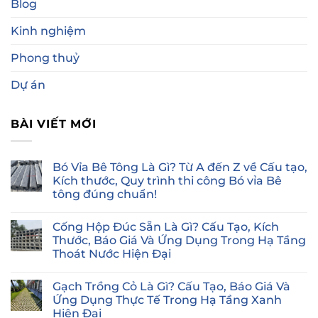
Blog
Kinh nghiệm
Phong thuỷ
Dự án
BÀI VIẾT MỚI
Bó Vỉa Bê Tông Là Gì? Từ A đến Z về Cấu tạo,
Kích thước, Quy trình thi công Bó vỉa Bê
tông đúng chuẩn!
Không
có
Cống Hộp Đúc Sẵn Là Gì? Cấu Tạo, Kích
bình
luận
Thước, Báo Giá Và Ứng Dụng Trong Hạ Tầng
ở
Thoát Nước Hiện Đại
Bó
Vỉa
Không
Bê
có
Tông
Gạch Trồng Cỏ Là Gì? Cấu Tạo, Báo Giá Và
bình
Là
luận
Ứng Dụng Thực Tế Trong Hạ Tầng Xanh
Gì?
ở
Từ
Hiện Đại
Cống