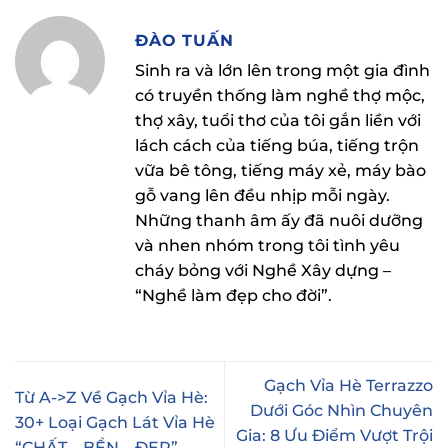
ĐÀO TUẤN
Sinh ra và lớn lên trong một gia đình
có truyền thống làm nghề thợ mộc,
thợ xây, tuổi thơ của tôi gắn liền với
lách cách của tiếng búa, tiếng trộn
vữa bê tông, tiếng máy xẻ, máy bào
gỗ vang lên đều nhịp mỗi ngày.
Những thanh âm ấy đã nuôi dưỡng
và nhen nhóm trong tôi tình yêu
cháy bỏng với Nghề Xây dựng –
“Nghề làm đẹp cho đời”.
Gạch Vỉa Hè Terrazzo
Từ A->Z Về Gạch Vỉa Hè:
Dưới Góc Nhìn Chuyên
30+ Loại Gạch Lát Vỉa Hè
Gia: 8 Ưu Điểm Vượt Trội
“CHẤT – BỀN – ĐẸP” –