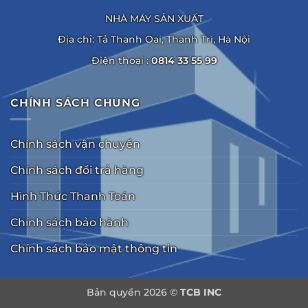
NHÀ MÁY SẢN XUẤT
Địa chỉ: Tả Thanh Oai, Thanh Trì, Hà Nội
Điện thoại :
0814 33 55 99
CHÍNH SÁCH CHUNG
Chính sách vận chuyển
Chính sách đổi trả hàng
Hình Thức Thanh Toán
Chính sách bảo hành
Chính sách bảo mật thông tin
Bản quyền 2026 ©
TCB INC