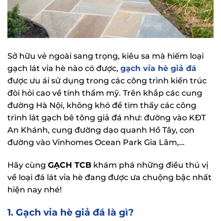
Sở hữu vẻ ngoài sang trọng, kiêu sa mà hiếm loại
gạch lát vỉa hè nào có được,
gạch vỉa hè giả đá
được ưu ái sử dụng trong các công trình kiến trúc
đòi hỏi cao về tính thẩm mỹ. Trên khắp các cung
đường Hà Nội, không khó để tìm thấy các công
trình lát
gạch bê tông giả đá
như: đường vào KĐT
An Khánh, cung đường dạo quanh Hồ Tây, con
đường vào Vinhomes Ocean Park Gia Lâm,…
Hãy cùng
GẠCH TCB
khám phá những điều thú vị
về loại đá lát vỉa hè đang được ưa chuộng bậc nhất
hiện nay nhé!
1. Gạch vỉa hè giả đá là gì?