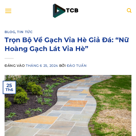
Bỏ
qua
nội
dung
BLOG
,
TIN TỨC
Trọn Bộ Về Gạch Vỉa Hè Giả Đá: “Nữ
Hoàng Gạch Lát Vỉa Hè”
ĐĂNG VÀO
THÁNG 6 25, 2024
BỞI
ĐÀO TUẤN
25
Th6