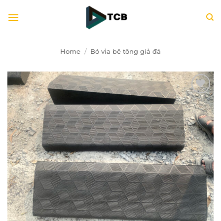
Bỏ
qua
nội
dung
Home
/
Bó vỉa bê tông giả đá
Add to
wishlist