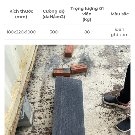
Trọng lượng 01
Kích thước
Cường độ
viên
Màu sắc
(mm)
(daN/cm2)
(kg)
Đen
180x220x1000
300
88
ghi xám