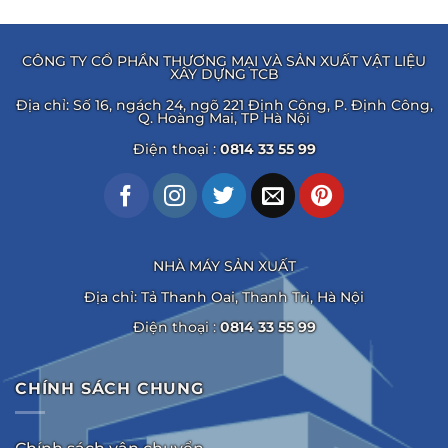
CÔNG TY CỔ PHẦN THƯƠNG MẠI VÀ SẢN XUẤT VẬT LIỆU
XÂY DỰNG TCB
Địa chỉ: Số 16, ngách 24, ngõ 221 Định Công, P. Định Công,
Q. Hoàng Mai, TP Hà Nội
Điện thoại :
0814 33 55 99
NHÀ MÁY SẢN XUẤT
Địa chỉ: Tả Thanh Oai, Thanh Trì, Hà Nội
Điện thoại :
0814 33 55 99
CHÍNH SÁCH CHUNG