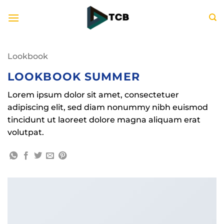
Bỏ
qua
nội
dung
Lookbook
LOOKBOOK SUMMER
Lorem ipsum dolor sit amet, consectetuer
adipiscing elit, sed diam nonummy nibh euismod
tincidunt ut laoreet dolore magna aliquam erat
volutpat.